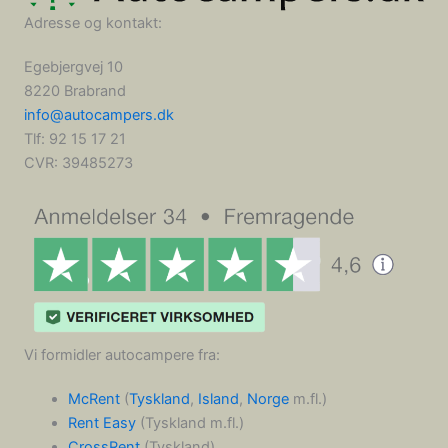
Adresse og kontakt:
Egebjergvej 10
8220 Brabrand
info@autocampers.dk
Tlf: 92 15 17 21
CVR:
39485273
Vi formidler autocampere fra:
McRent
(
Tyskland
,
Island
,
Norge
m.fl.)
Rent Easy
(Tyskland m.fl.)
CrossRent
(Tyskland)