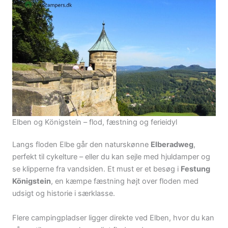
Elben og Königstein – flod, fæstning og ferieidyl
Langs floden Elbe går den naturskønne
Elberadweg
,
perfekt til cykelture – eller du kan sejle med hjuldamper og
se klipperne fra vandsiden. Et must er et besøg i
Festung
Königstein
, en kæmpe fæstning højt over floden med
udsigt og historie i særklasse.
Flere campingpladser ligger direkte ved Elben, hvor du kan