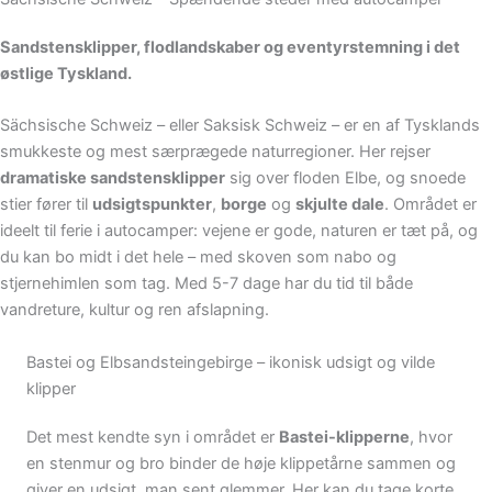
Sandstensklipper, flodlandskaber og eventyrstemning i det
østlige Tyskland.
Sächsische Schweiz – eller Saksisk Schweiz – er en af Tysklands
smukkeste og mest særprægede naturregioner. Her rejser
dramatiske sandstensklipper
sig over floden Elbe, og snoede
stier fører til
udsigtspunkter
,
borge
og
skjulte dale
. Området er
ideelt til ferie i autocamper: vejene er gode, naturen er tæt på, og
du kan bo midt i det hele – med skoven som nabo og
stjernehimlen som tag. Med 5-7 dage har du tid til både
vandreture, kultur og ren afslapning.
Bastei og Elbsandsteingebirge – ikonisk udsigt og vilde
klipper
Det mest kendte syn i området er
Bastei-klipperne
, hvor
en stenmur og bro binder de høje klippetårne sammen og
giver en udsigt, man sent glemmer. Her kan du tage korte