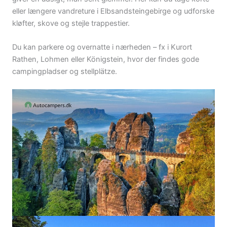
eller længere vandreture i Elbsandsteingebirge og udforske
kløfter, skove og stejle trappestier.
Du kan parkere og overnatte i nærheden – fx i Kurort
Rathen, Lohmen eller Königstein, hvor der findes gode
campingpladser og stellplätze.