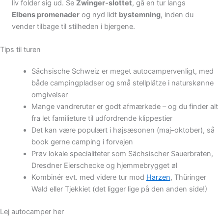
liv folder sig ud. Se
Zwinger-slottet
, gå en tur langs
Elbens promenader
og nyd lidt
bystemning
, inden du
vender tilbage til stilheden i bjergene.
Tips til turen
Sächsische Schweiz er meget autocampervenligt, med
både campingpladser og små stellplätze i naturskønne
omgivelser
Mange vandreruter er godt afmærkede – og du finder alt
fra let familieture til udfordrende klippestier
Det kan være populært i højsæsonen (maj–oktober), så
book gerne camping i forvejen
Prøv lokale specialiteter som Sächsischer Sauerbraten,
Dresdner Eierschecke og hjemmebrygget øl
Kombinér evt. med videre tur mod
Harzen
, Thüringer
Wald eller Tjekkiet (det ligger lige på den anden side!)
Lej autocamper her