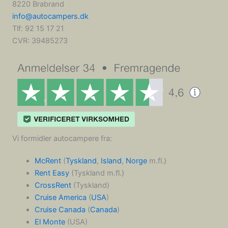
8220 Brabrand
info@autocampers.dk
Tlf: 92 15 17 21
CVR:
39485273
Vi formidler autocampere fra:
McRent
(
Tyskland
,
Island
,
Norge
m.fl.)
Rent Easy
(Tyskland m.fl.)
CrossRent
(Tyskland)
Cruise America
(
USA
)
Cruise Canada
(
Canada
)
El Monte
(USA)