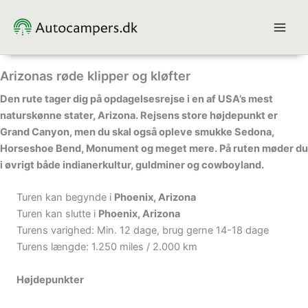
Gå
til
indholdet
Arizonas røde klipper og kløfter
Den rute tager dig på opdagelsesrejse i en af USA’s mest
naturskønne stater, Arizona. Rejsens store højdepunkt er
Grand Canyon, men du skal også opleve smukke Sedona,
Horseshoe Bend, Monument og meget mere. På ruten møder du
i øvrigt både indianerkultur, guldminer og cowboyland.
Turen kan begynde i
Phoenix, Arizona
Turen kan slutte i
Phoenix, Arizona
Turens varighed: Min. 12 dage, brug gerne 14-18 dage
Turens længde: 1.250 miles / 2.000 km
Højdepunkter