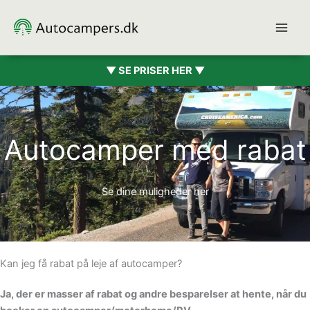
Gå
til
indholdet
▼ SE PRISER HER ▼
Autocamper med rabat
Se dine muligheder her
Kan jeg få rabat på leje af autocamper?
Ja, der er masser af rabat og andre besparelser at hente, når du