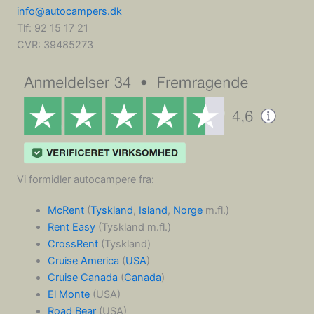
info@autocampers.dk
Tlf: 92 15 17 21
CVR:
39485273
Vi formidler autocampere fra:
McRent
(
Tyskland
,
Island
,
Norge
m.fl.)
Rent Easy
(Tyskland m.fl.)
CrossRent
(Tyskland)
Cruise America
(
USA
)
Cruise Canada
(
Canada
)
El Monte
(USA)
Road Bear
(USA)