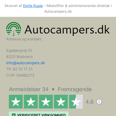
Skrevet af
Dorte Kuula
– Medstifter & administrerende direktør i
Autocampers.dk
Adresse og kontakt:
Egebjergvej 10
8220 Brabrand
info@autocampers.dk
Tlf: 92 15 17 21
CVR:
39485273