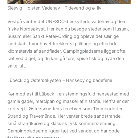
Slesvig-Holsten Vadehav – Tidevand og ø-liv
Vestpå venter det UNESCO-beskyttede vadehav og den
friske Nordsøkyst. Her kan du besøge steder som Husum,
Büsum eller Sankt Peter-Ording og opleve det særlige
landskab, hvor havet trækker sig tilbage og efterlader
kilometervis af sandflader. Campingpladserne ligger ofte
tæt ved diget, og du kan gå ture, spise fisk og nyde den
salte luft.
Lübeck og Østersøkysten – Hanseby og badeferie
Kør mod øst til Lübeck – en stemningsfuld hansestad med
gamle gader, marcipan og masser af historie. Herfra er der
kort vej til Østersøkystens feriebyer som Timmendorfer
Strand og Travemünde. Her venter brede sandstrande,
små strandkurve og klassisk tysk sommerstemning.
Campingpladserne ligger tæt ved vandet og har gode