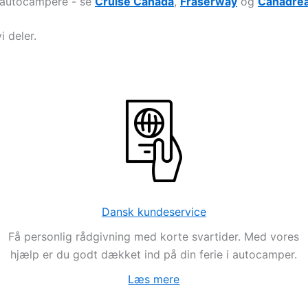
f autocampere - se
Cruise Canada
,
Fraserway
og
Canadre
i deler.
Dansk kundeservice
Få personlig rådgivning med korte svartider. Med vores
hjælp er du godt dækket ind på din ferie i autocamper.
Læs mere