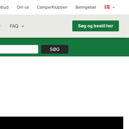
ilbud
Om os
CamperKlubben
Betingelser
FAQ
Søg og bestil her
SØG