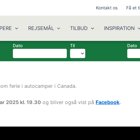
Kontakt os
Få et t
PERE
REJSEMÅL
TILBUD
INSPIRATION
Dato
Til
Dato
 om ferie i autocamper i Canada.
ar 2025 kl. 19.30
og bliver også vist på
Facebook
.