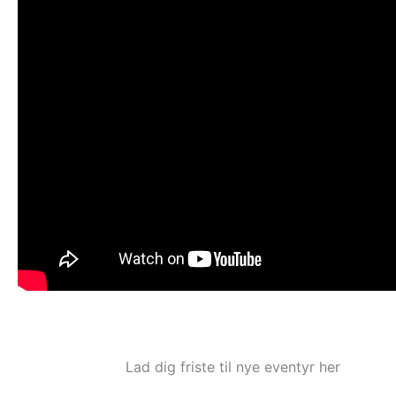
Lad dig friste til nye eventyr her