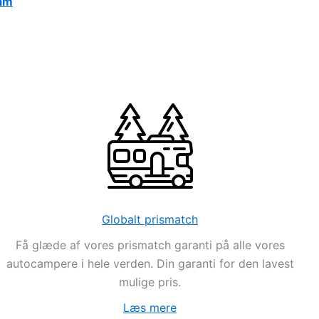
am
Globalt prismatch
Få glæde af vores prismatch garanti på alle vores
autocampere i hele verden. Din garanti for den lavest
mulige pris.
Læs mere