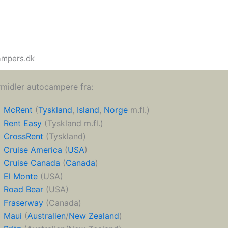
campers.dk
rmidler autocampere fra:
McRent
(
Tyskland
,
Island
,
Norge
m.fl.)
Rent Easy
(Tyskland m.fl.)
CrossRent
(Tyskland)
Cruise America
(
USA
)
Cruise Canada
(
Canada
)
El Monte
(USA)
Road Bear
(USA)
Fraserway
(Canada)
Maui
(
Australien
/
New Zealand
)