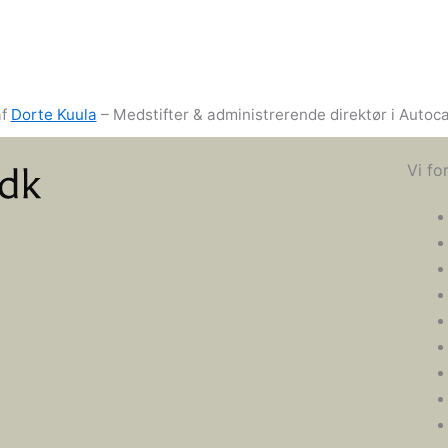
af
Dorte Kuula
– Medstifter & administrerende direktør i Auto
Vi fo