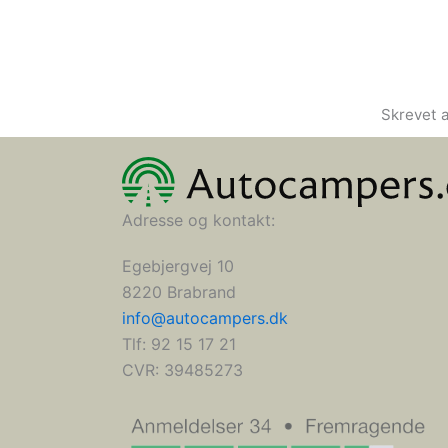
Skrevet 
Adresse og kontakt:
Egebjergvej 10
8220 Brabrand
info@autocampers.dk
Tlf: 92 15 17 21
CVR:
39485273