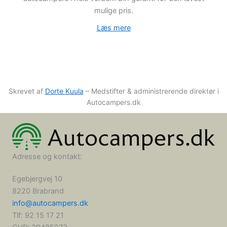
mulige pris.
Læs mere
Skrevet af
Dorte Kuula
– Medstifter & administrerende direktør i
Autocampers.dk
Adresse og kontakt:
Egebjergvej 10
8220 Brabrand
info@autocampers.dk
Tlf: 92 15 17 21