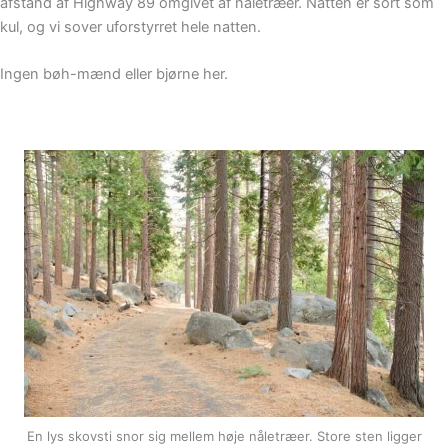
afstand af Highway 89 omgivet af nåletræer. Natten er sort som
kul, og vi sover uforstyrret hele natten.
Ingen bøh-mænd eller bjørne her.
En lys skovsti snor sig mellem høje nåletræer. Store sten ligger