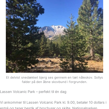
Et delvist snedækket bjerg ses gennem en tæt nåleskov. Sollys
falder på den åbne skovbund i forgrunden.
Lassen Volcanic Park – perfekt til én dag
Vi ankommer til Lassen Volcanic Park kl. 9.00, betaler 10 dollars i
entré og tager bestik af brochurer og skilte. Nationalparken