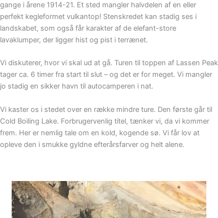
gange i årene 1914-21. Et sted mangler halvdelen af en eller
perfekt kegleformet vulkantop! Stenskredet kan stadig ses i
landskabet, som også får karakter af de elefant-store
lavaklumper, der ligger hist og pist i terrænet.
Vi diskuterer, hvor vi skal ud at gå. Turen til toppen af Lassen Peak
tager ca. 6 timer fra start til slut – og det er for meget. Vi mangler
jo stadig en sikker havn til autocamperen i nat.
Vi kaster os i stedet over en række mindre ture. Den første går til
Cold Boiling Lake. Forbrugervenlig titel, tænker vi, da vi kommer
frem. Her er nemlig tale om en kold, kogende sø. Vi får lov at
opleve den i smukke gyldne efterårsfarver og helt alene.