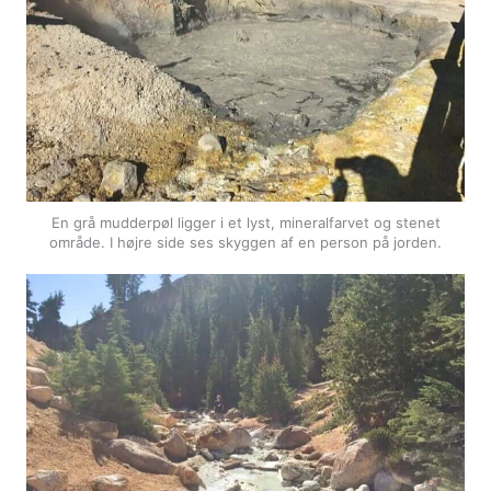
En grå mudderpøl ligger i et lyst, mineralfarvet og stenet
område. I højre side ses skyggen af en person på jorden.