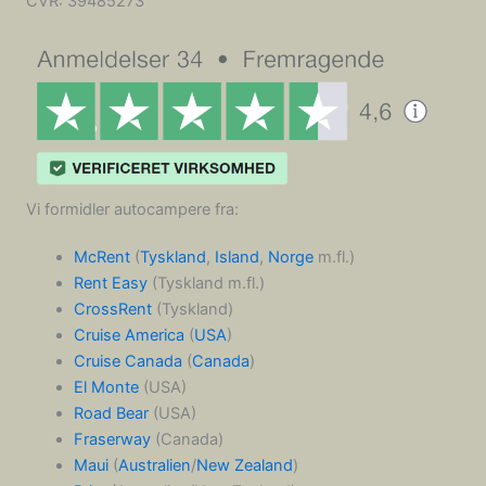
CVR:
39485273
Vi formidler autocampere fra:
McRent
(
Tyskland
,
Island
,
Norge
m.fl.)
Rent Easy
(Tyskland m.fl.)
CrossRent
(Tyskland)
Cruise America
(
USA
)
Cruise Canada
(
Canada
)
El Monte
(USA)
Road Bear
(USA)
Fraserway
(Canada)
Maui
(
Australien
/
New Zealand
)