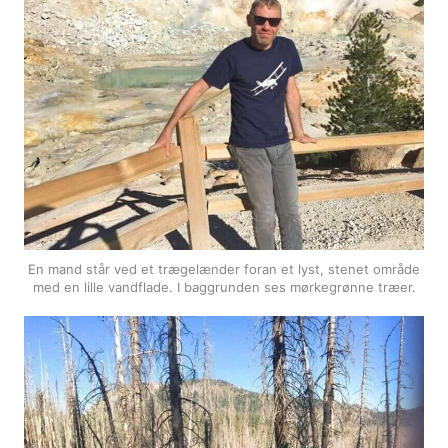
En mand står ved et trægelænder foran et lyst, stenet område
med en lille vandflade. I baggrunden ses mørkegrønne træer.