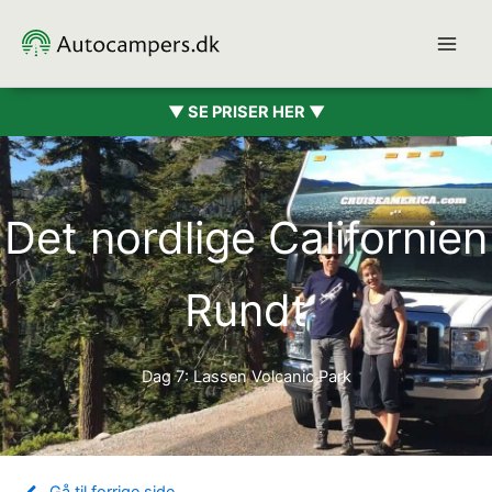
Gå
til
indholdet
▼ SE PRISER HER ▼
Det nordlige Californien
Rundt
Dag 7: Lassen Volcanic Park