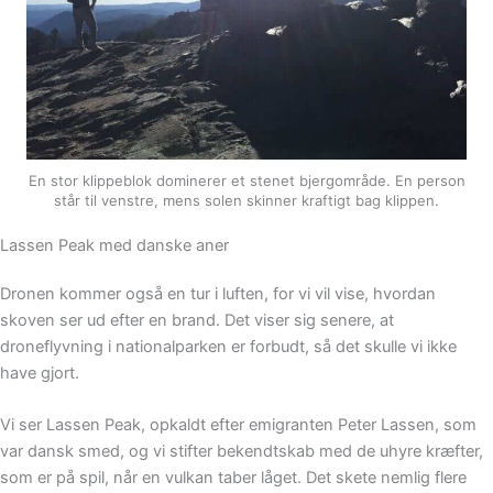
En stor klippeblok dominerer et stenet bjergområde. En person
står til venstre, mens solen skinner kraftigt bag klippen.
Lassen Peak med danske aner
Dronen kommer også en tur i luften, for vi vil vise, hvordan
skoven ser ud efter en brand. Det viser sig senere, at
droneflyvning i nationalparken er forbudt, så det skulle vi ikke
have gjort.
Vi ser Lassen Peak, opkaldt efter emigranten Peter Lassen, som
var dansk smed, og vi stifter bekendtskab med de uhyre kræfter,
som er på spil, når en vulkan taber låget. Det skete nemlig flere