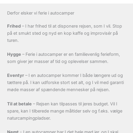
Derfor elsker vi ferie i autocamper
Frihed
– I har frihed til at disponere rejsen, som I vil. Stop
på et smukt sted og nyd en kop kaffe og improvisér på
turen.
Hygge
– Ferie i autocamper er en familievenlig ferieform,
som giver jer masser af tid og oplevelser sammen.
Eventyr
– I en autocamper kommer I både længere ud og
tættere på. I kan udforske stort set alt, og I vil med garanti
møde masser af spændende mennesker på rejsen.
Til at betale
– Rejsen kan tilpasses til jeres budget. Vil I
spare, kan I tilberede mange måltider selv og f.eks. vælge
naturcampingpladser.
Nemt
- I en autocamper har I det hele med jer, og I skal