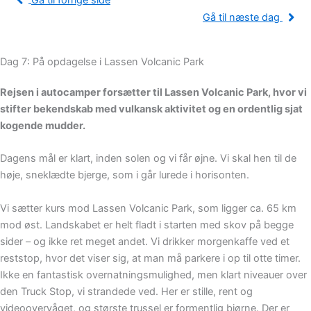
Gå til forrige side
Gå til næste dag
Dag 7: På opdagelse i Lassen Volcanic Park
Rejsen i autocamper forsætter til Lassen Volcanic Park, hvor vi
stifter bekendskab med vulkansk aktivitet og en ordentlig sjat
kogende mudder.
Dagens mål er klart, inden solen og vi får øjne. Vi skal hen til de
høje, sneklædte bjerge, som i går lurede i horisonten.
Vi sætter kurs mod Lassen Volcanic Park, som ligger ca. 65 km
mod øst. Landskabet er helt fladt i starten med skov på begge
sider – og ikke ret meget andet. Vi drikker morgenkaffe ved et
reststop, hvor det viser sig, at man må parkere i op til otte timer.
Ikke en fantastisk overnatningsmulighed, men klart niveauer over
den Truck Stop, vi strandede ved. Her er stille, rent og
videoovervåget, og største trussel er formentlig bjørne. Der er