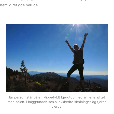
nemlig ret øde herude.
En person står på en klippefyldt bjergtop med armene løftet
mod solen. I baggrunden ses skovklædte skråninger og fjerne
bjerge.