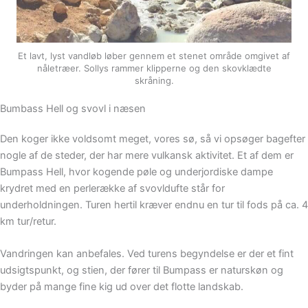
Et lavt, lyst vandløb løber gennem et stenet område omgivet af
nåletræer. Sollys rammer klipperne og den skovklædte
skråning.
Bumbass Hell og svovl i næsen
Den koger ikke voldsomt meget, vores sø, så vi opsøger bagefter
nogle af de steder, der har mere vulkansk aktivitet. Et af dem er
Bumpass Hell, hvor kogende pøle og underjordiske dampe
krydret med en perlerække af svovldufte står for
underholdningen. Turen hertil kræver endnu en tur til fods på ca. 4
km tur/retur.
Vandringen kan anbefales. Ved turens begyndelse er der et fint
udsigtspunkt, og stien, der fører til Bumpass er naturskøn og
byder på mange fine kig ud over det flotte landskab.