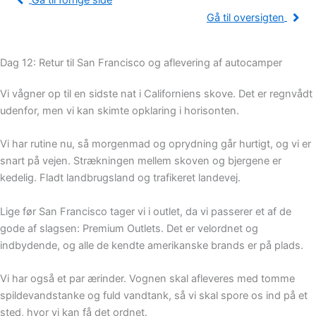
Gå til forrige side
Gå til oversigten
Dag 12: Retur til San Francisco og aflevering af autocamper
Vi vågner op til en sidste nat i Californiens skove. Det er regnvådt
udenfor, men vi kan skimte opklaring i horisonten.
Vi har rutine nu, så morgenmad og oprydning går hurtigt, og vi er
snart på vejen. Strækningen mellem skoven og bjergene er
kedelig. Fladt landbrugsland og trafikeret landevej.
Lige før San Francisco tager vi i outlet, da vi passerer et af de
gode af slagsen: Premium Outlets. Det er velordnet og
indbydende, og alle de kendte amerikanske brands er på plads.
Vi har også et par ærinder. Vognen skal afleveres med tomme
spildevandstanke og fuld vandtank, så vi skal spore os ind på et
sted, hvor vi kan få det ordnet.