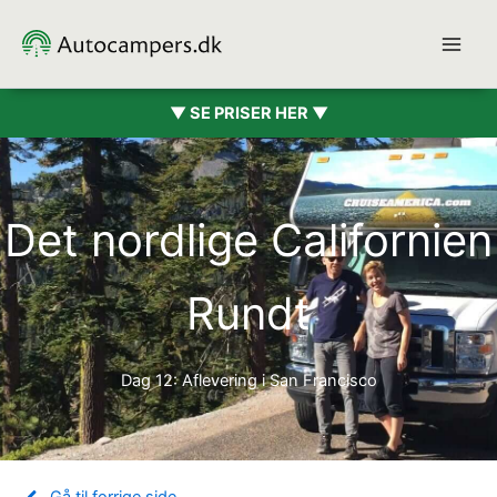
Gå
til
indholdet
▼ SE PRISER HER ▼
Det nordlige Californien
Rundt
Dag 12: Aflevering i San Francisco