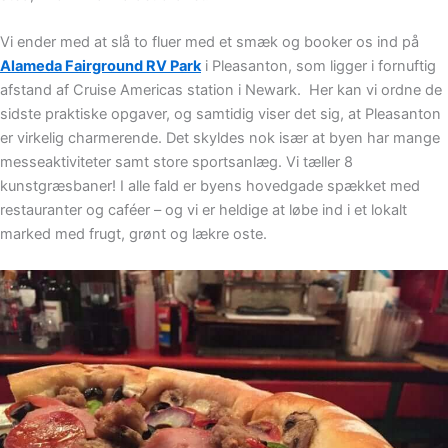
Vi ender med at slå to fluer med et smæk og booker os ind på
Alameda Fairground RV Park
i Pleasanton, som ligger i fornuftig
afstand af Cruise Americas station i Newark. Her kan vi ordne de
sidste praktiske opgaver, og samtidig viser det sig, at Pleasanton
er virkelig charmerende. Det skyldes nok især at byen har mange
messeaktiviteter samt store sportsanlæg. Vi tæller 8
kunstgræsbaner! I alle fald er byens hovedgade spækket med
restauranter og caféer – og vi er heldige at løbe ind i et lokalt
marked med frugt, grønt og lækre oste.