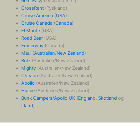
Rent Easy
(Tyskland m.fl.)
CrossRent
(Tyskland)
Cruise America
(
USA
)
Cruise Canada
(
Canada
)
El Monte
(USA)
Road Bear
(USA)
Fraserway
(Canada)
Maui
(
Australien
/
New Zealand
)
Britz
(Australien/New Zealand)
Mighty
(Australien/New Zealand)
Cheapa
(Australien/New Zealand)
Apollo
(Australien/New Zealand)
Hippie
(Australien/New Zealand)
Bunk Campers/Apollo UK
(
England
,
Skotland
og
Irland
)
Dansk
Norsk bokmål
(
Norwegian Bokmål
)