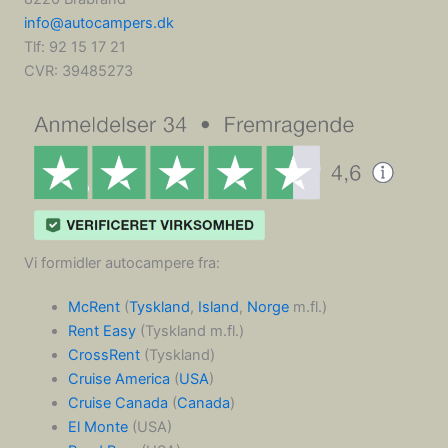
info@autocampers.dk
Tlf: 92 15 17 21
CVR:
39485273
Vi formidler autocampere fra:
McRent
(
Tyskland
,
Island
,
Norge
m.fl.)
Rent Easy
(Tyskland m.fl.)
CrossRent
(Tyskland)
Cruise America
(
USA
)
Cruise Canada
(
Canada
)
El Monte
(USA)