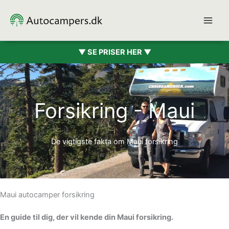
Gå
til
indholdet
▼ SE PRISER HER ▼
Forsikring - Maui
De vigtigste fakta om Maui forsikring
Maui autocamper forsikring
En guide til dig, der vil kende din Maui forsikring.