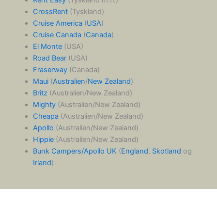
Rent Easy
(Tyskland m.fl.)
CrossRent
(Tyskland)
Cruise America
(
USA
)
Cruise Canada
(
Canada
)
El Monte
(USA)
Road Bear
(USA)
Fraserway
(Canada)
Maui
(
Australien
/
New Zealand
)
Britz
(Australien/New Zealand)
Mighty
(Australien/New Zealand)
Cheapa
(Australien/New Zealand)
Apollo
(Australien/New Zealand)
Hippie
(Australien/New Zealand)
Bunk Campers/Apollo UK
(
England
,
Skotland
og
Irland
)
Dansk
Norsk bokmål
(
Norwegian Bokmål
)