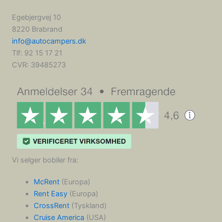
Egebjergvej 10
8220 Brabrand
info@autocampers.dk
Tlf: 92 15 17 21
CVR:
39485273
Vi selger bobiler fra:
McRent
(Europa)
Rent Easy
(Europa)
CrossRent
(Tyskland)
Cruise America
(USA)