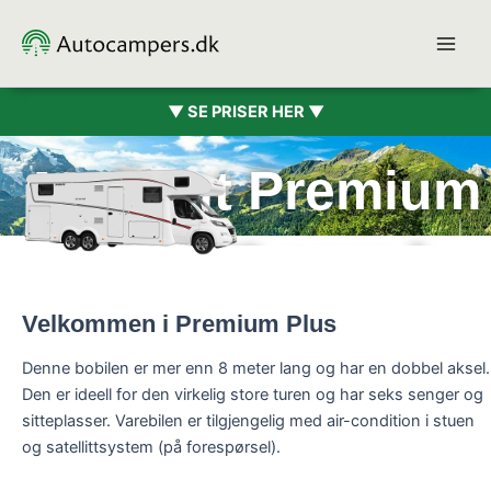
Hopp
rett
til
innholdet
▼ SE PRISER HER ▼
McRent Premium
Plus (6 pers.)
Velkommen i Premium Plus
Denne bobilen er mer enn 8 meter lang og har en dobbel aksel.
Den er ideell for den virkelig store turen og har seks senger og
sitteplasser. Varebilen er tilgjengelig med air-condition i stuen
og satellittsystem (på forespørsel).