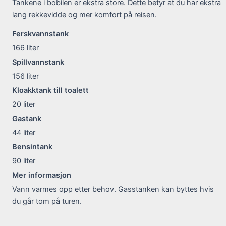
Tankene i bobilen er ekstra store. Dette betyr at du har ekstra
lang rekkevidde og mer komfort på reisen.
Ferskvannstank
166
liter
Spillvannstank
156
liter
Kloakktank till toalett
20
liter
Gastank
44
liter
Bensintank
90
liter
Mer informasjon
Vann varmes opp etter behov. Gasstanken kan byttes hvis
du går tom på turen.