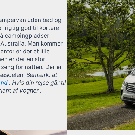
t campervan uden bad og
 rigtig god til kortere
 på campingpladser
op Australia. Man kommer
for er der et lille
en er der en stor
seng for natten. Der er
sesdelen.
Bemærk, at
and
. Hvis din rejse går til
iant af vognen.