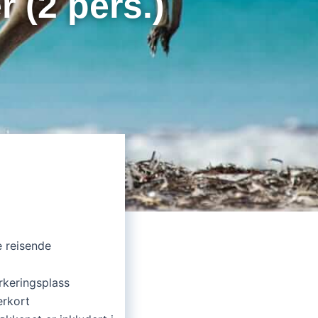
 (2 pers.)
 reisende
rkeringsplass
erkort