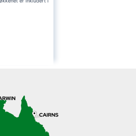
økkenet er inkludert i