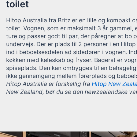
toilet
Hitop Australia fra Britz er en lille og kompak
toilet. Vognen, som er maksimalt 3 år gammel, er
ture og passer godt til par, der påregner at bo
undervejs. Der er plads til 2 personer i en Hit
ind i beboelsesdelen ad sidedøren i vognen. Inden
køkken med køleskab og fryser. Bagerst er vogn
spiseplads. Den kan ombygges til en behagelig 
ikke gennemgang mellem førerplads og beboel
Hitop Australia er forskellig fra
Hitop New Zeal
New Zealand, bør du se den newzealandske var