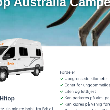
op Australia Camper
Fordeler
Ubegrensede kilometer
Egnet for ungdommelige
Liten og lettkjørt
Hitop
Kan parkeres på alm. pa
Kan kjøres på vanlig før
tz sin minste bobil fra Britz i