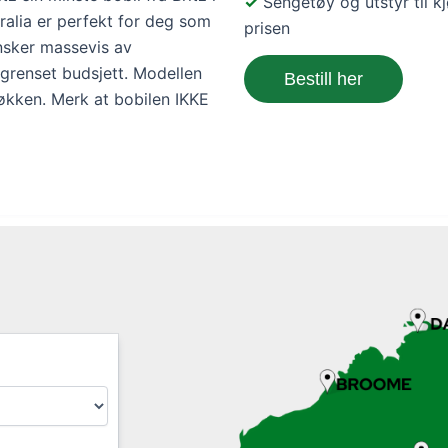
Sengetøy og utstyr til kj
tralia er perfekt for deg som
prisen
nsker massevis av
grenset budsjett. Modellen
Bestill her
kjøkken. Merk at bobilen IKKE