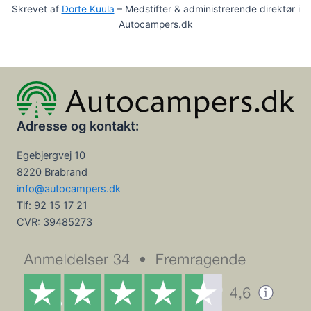
Skrevet af
Dorte Kuula
– Medstifter & administrerende direktør i
Autocampers.dk
Adresse og kontakt:
Egebjergvej 10
8220 Brabrand
info@autocampers.dk
Tlf: 92 15 17 21
CVR:
39485273