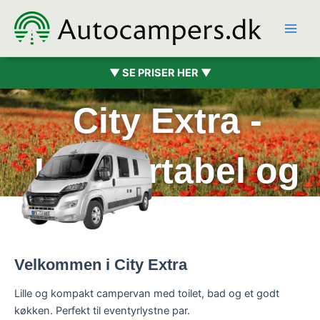
Hopp
rett
til
innholdet
▼ SE PRISER HER ▼
City Extra -
Komfortabel og
nemm
Velkommen i City Extra
Lille og kompakt campervan med toilet, bad og et godt
køkken. Perfekt til eventyrlystne par.