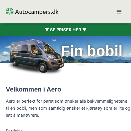
Hopp
rett
til
innholdet
▼ SE PRISER HER ▼
Aero - Fin bobil
for 2
Velkommen i Aero
Aero er perfekt for paret som ønsker alle bekvemmelighetene
til en bobil, men som samtidig ønsker et kjøretøy som er lite og
lett å manøvrere.
Fordeler