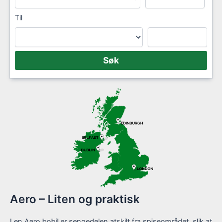
Til
Aero – Liten og praktisk
I en Aero bobil er sengedelen atskilt fra spiseområdet, slik at