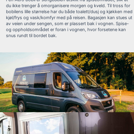
du ikke trenger å omorganisere morgen og kveld. Til tross for
bobilens lille størrelse har du både toalett/dusj og kjøkken med
kjøl/frys og vask/komfyr med på reisen. Bagasjen kan stues ut
av veien under sengen, som er plassert bak i vognen. Spise-
og oppholdsområdet er foran i vognen, hvor forsetene kan
snus rundt til bordet bak.